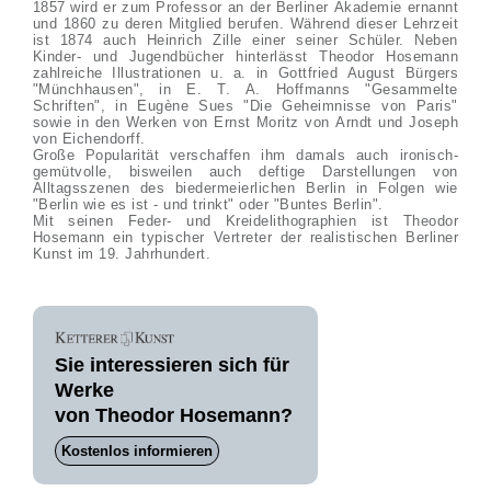
1857 wird er zum Professor an der Berliner Akademie ernannt
und 1860 zu deren Mitglied berufen. Während dieser Lehrzeit
ist 1874 auch Heinrich Zille einer seiner Schüler. Neben
Kinder- und Jugendbücher hinterlässt Theodor Hosemann
zahlreiche Illustrationen u. a. in Gottfried August Bürgers
"Münchhausen", in E. T. A. Hoffmanns "Gesammelte
Schriften", in Eugène Sues "Die Geheimnisse von Paris"
sowie in den Werken von Ernst Moritz von Arndt und Joseph
von Eichendorff.
Große Popularität verschaffen ihm damals auch ironisch-
gemütvolle, bisweilen auch deftige Darstellungen von
Alltagsszenen des biedermeierlichen Berlin in Folgen wie
"Berlin wie es ist - und trinkt" oder "Buntes Berlin".
Mit seinen Feder- und Kreidelithographien ist Theodor
Hosemann ein typischer Vertreter der realistischen Berliner
Kunst im 19. Jahrhundert.
Sie interessieren sich für
Werke
von Theodor Hosemann?
Kostenlos informieren